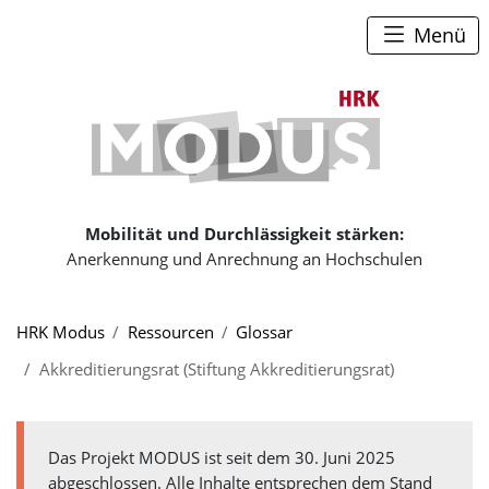
Zum Seiteninhalt
Zum Navigationspfad
Zum Hauptmenü
Menü
Zur Startse
Mobilität und Durchlässigkeit stärken:
Anerkennung und Anrechnung an Hochschulen
Sie sind hier:
HRK Modus
Ressourcen
Glossar
Akkreditierungsrat (Stiftung Akkreditierungsrat)
Das Projekt MODUS ist seit dem 30. Juni 2025
abgeschlossen. Alle Inhalte entsprechen dem Stand