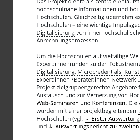
Das Projekt diente als zentrale Anlaufst
hochschulnahe Informationen und bot z
Hochschulen. Gleichzeitig übernahm e
Hochschulen – eine wichtige Impulsgeb
Digitalisierung
von innerhochschulisch
Anrechnungsprozessen.
Um die Hochschulen auf vielfältige We
Expert:innenrunden zu den Fokustheme
Digitalisierung
,
Microcredentials
,
Künstl
Expert:innen-/Berater:innen-Netzwerk u
Projekt zielgruppengerechte Angebote 
Austausch und zur Vernetzung von Hoc
Web-Seminaren
und
Konferenzen
. Die
wurden mit einer projektbegleitenden
Hochschulen (vgl.
Erster Auswertung
und
Auswertungsbericht zur zweite