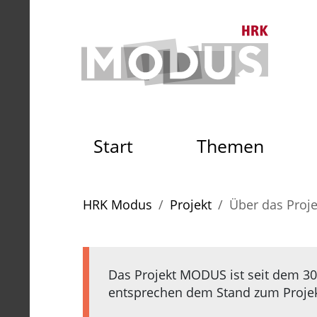
Zum Seiteninhalt
Zum Navigationspfad
Zum Hauptmenü
Zur S
Zur Startseite der HRK Mo
Start
Themen
Sie sind hier:
HRK Modus
Projekt
Über das Proje
Das Projekt MODUS ist seit dem 30.
entsprechen dem Stand zum Projekt