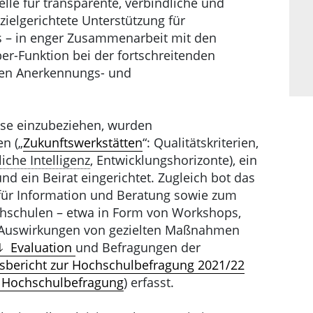
elle für transparente, verbindliche und
ielgerichtete Unterstützung für
s – in enger Zusammenarbeit mit den
er-Funktion bei der fortschreitenden
en Anerkennungs- und
ise einzubeziehen, wurden
n („
Zukunftswerkstätten
“: Qualitätskriterien,
iche Intelligenz
, Entwicklungshorizonte), ein
nd ein Beirat eingerichtet. Zugleich bot das
für Information und Beratung sowie zum
hschulen – etwa in Form von Workshops,
 Auswirkungen von gezielten Maßnahmen
Evaluation 
und Befragungen der
sbericht zur Hochschulbefragung 2021/22
n Hochschulbefragung
) erfasst.