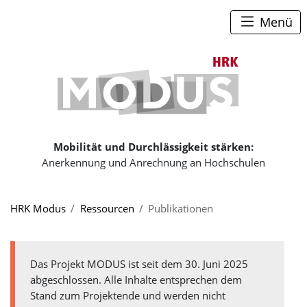
Zum Seiteninhalt
Zum Navigationspfad
Zum Hauptmenü
Menü
Zur Startse
Mobilität und Durchlässigkeit stärken:
Anerkennung und Anrechnung an Hochschulen
Sie sind hier:
HRK Modus
Ressourcen
Publikationen
Das Projekt MODUS ist seit dem 30. Juni 2025
abgeschlossen. Alle Inhalte entsprechen dem
Stand zum Projektende und werden nicht