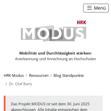
Zum Seiteninhalt
Zum Navigationspfad
Zum Hauptmenü
Menü
Zur Startse
Mobilität und Durchlässigkeit stärken:
Anerkennung und Anrechnung an Hochschulen
Sie sind hier:
HRK Modus
Ressourcen
Blog Standpunkte
Dr. Olaf Bartz
Das Projekt MODUS ist seit dem 30. Juni 2025
abgeschlossen. Alle Inhalte entsprechen dem