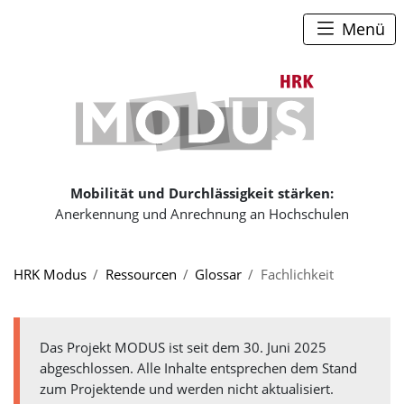
Zum Seiteninhalt
Zum Navigationspfad
Zum Hauptmenü
Menü
Zur Startse
Mobilität und Durchlässigkeit stärken:
Anerkennung und Anrechnung an Hochschulen
Sie sind hier:
HRK Modus
Ressourcen
Glossar
Fachlichkeit
Das Projekt MODUS ist seit dem 30. Juni 2025
abgeschlossen. Alle Inhalte entsprechen dem Stand
zum Projektende und werden nicht aktualisiert.