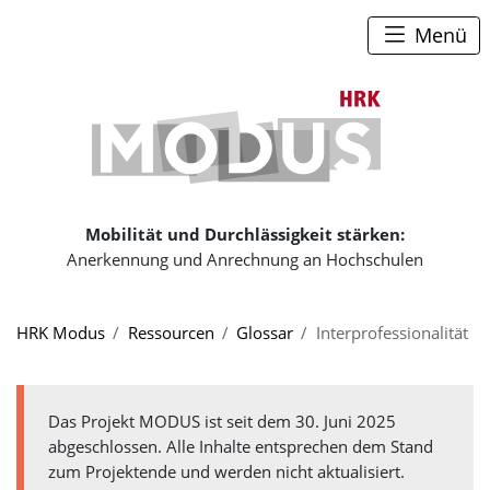
Zum Seiteninhalt
Zum Navigationspfad
Zum Hauptmenü
Menü
Zur Startse
Mobilität und Durchlässigkeit stärken:
Anerkennung und Anrechnung an Hochschulen
Sie sind hier:
HRK Modus
Ressourcen
Glossar
Interprofessionalität
Das Projekt MODUS ist seit dem 30. Juni 2025
abgeschlossen. Alle Inhalte entsprechen dem Stand
zum Projektende und werden nicht aktualisiert.