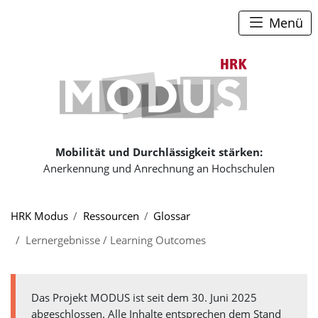
Zum Seiteninhalt
Zum Navigationspfad
Zum Hauptmenü
Menü
Zur Startse
Mobilität und Durchlässigkeit stärken:
Anerkennung und Anrechnung an Hochschulen
Sie sind hier:
HRK Modus
Ressourcen
Glossar
Lernergebnisse / Learning Outcomes
Das Projekt MODUS ist seit dem 30. Juni 2025
abgeschlossen. Alle Inhalte entsprechen dem Stand