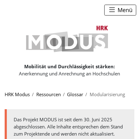
Zum Seiteninhalt
Zum Navigationspfad
Zum Hauptmenü
Menü
Zur Startse
Mobilität und Durchlässigkeit stärken:
Anerkennung und Anrechnung an Hochschulen
Sie sind hier:
HRK Modus
Ressourcen
Glossar
Modularisierung
Das Projekt MODUS ist seit dem 30. Juni 2025
abgeschlossen. Alle Inhalte entsprechen dem Stand
zum Projektende und werden nicht aktualisiert.