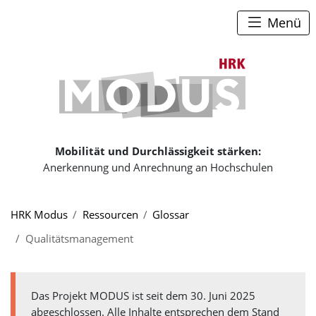
Zum Seiteninhalt
Zum Navigationspfad
Zum Hauptmenü
Menü
Zur Startse
Mobilität und Durchlässigkeit stärken:
Anerkennung und Anrechnung an Hochschulen
Sie sind hier:
HRK Modus
Ressourcen
Glossar
Qualitätsmanagement
Das Projekt MODUS ist seit dem 30. Juni 2025
abgeschlossen. Alle Inhalte entsprechen dem Stand