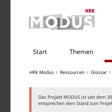
Zum Seiteninhalt
Zum Navigationspfad
Zum Hauptmenü
Zur S
Zur Startseite der HRK Mo
Start
Themen
Sie sind hier:
HRK Modus
Ressourcen
Glossar
Das Projekt MODUS ist seit dem 30.
entsprechen dem Stand zum Projekt