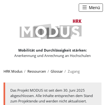
Zum Seiteninhalt
Zum Navigationspfad
Zum Hauptmenü
Menü
Zur Startse
Mobilität und Durchlässigkeit stärken:
Anerkennung und Anrechnung an Hochschulen
Sie sind hier:
HRK Modus
Ressourcen
Glossar
Zugang
Das Projekt MODUS ist seit dem 30. Juni 2025
abgeschlossen. Alle Inhalte entsprechen dem Stand
zum Projektende und werden nicht aktualisiert.