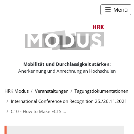
Zum Seiteninhalt
Zum Navigationspfad
Zum Hauptmenü
Menü
Zur Startse
Mobilität und Durchlässigkeit stärken:
Anerkennung und Anrechnung an Hochschulen
Sie sind hier:
HRK Modus
Veranstaltungen
Tagungs­doku­menta­tionen
International Conference on Recognition 25./26.11.2021
C10 - How to Make ECTS ...