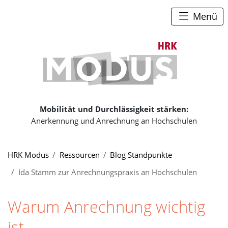
Zum Seiteninhalt
Zum Navigationspfad
Zum Hauptmenü
Menü
Zur Startse
Mobilität und Durchlässigkeit stärken:
Anerkennung und Anrechnung an Hochschulen
Sie sind hier:
HRK Modus
Ressourcen
Blog Standpunkte
Ida Stamm zur Anrechnungspraxis an Hochschulen
Warum Anrechnung wichtig
ist