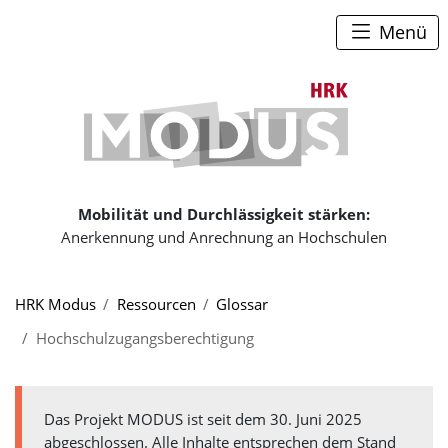
Zum Seiteninhalt
Zum Navigationspfad
Zum Hauptmenü
Menü
Zur Startse
Mobilität und Durchlässigkeit stärken:
Anerkennung und Anrechnung an Hochschulen
Sie sind hier:
HRK Modus
Ressourcen
Glossar
Hochschulzugangsberechtigung
Das Projekt MODUS ist seit dem 30. Juni 2025
abgeschlossen. Alle Inhalte entsprechen dem Stand