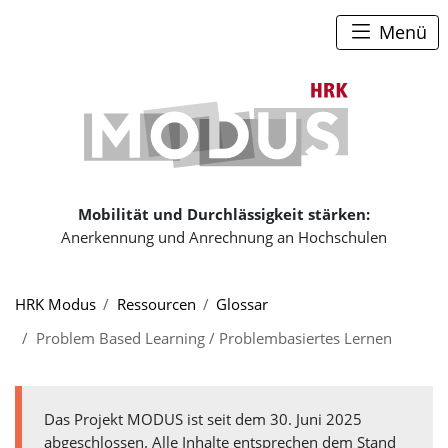
Zum Seiteninhalt
Zum Navigationspfad
Zum Hauptmenü
Menü
Zur Startse
Mobilität und Durchlässigkeit stärken:
Anerkennung und Anrechnung an Hochschulen
Sie sind hier:
HRK Modus
Ressourcen
Glossar
Problem Based Learning / Problembasiertes Lernen
Das Projekt MODUS ist seit dem 30. Juni 2025
abgeschlossen. Alle Inhalte entsprechen dem Stand