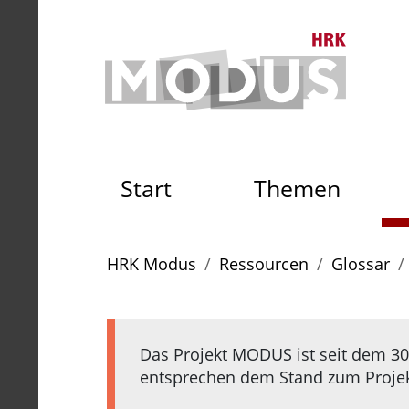
Zum Seiteninhalt
Zum Navigationspfad
Zum Hauptmenü
Zur S
Zur Startseite der HRK Mo
Start
Themen
Sie sind hier:
HRK Modus
Ressourcen
Glossar
Das Projekt MODUS ist seit dem 30.
entsprechen dem Stand zum Projekt