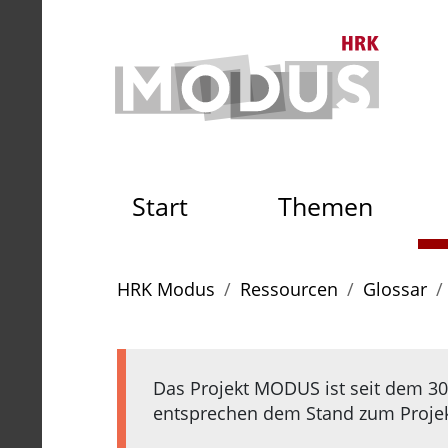
Zum Seiteninhalt
Zum Navigationspfad
Zum Hauptmenü
Zur S
Zur Startseite der HRK Mo
Start
Themen
Sie sind hier:
HRK Modus
Ressourcen
Glossar
Das Projekt MODUS ist seit dem 30.
entsprechen dem Stand zum Projekt