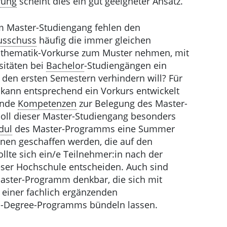
erung
scheint dies ein gut geeigneter Ansatz.
 Master-Studiengang fehlen den
usschuss
häufig die immer gleichen
athematik-Vorkurse zum Muster nehmen, mit
sitäten bei
Bachelor
-Studiengängen ein
 den ersten Semestern verhindern will? Für
ann entsprechend ein Vorkurs entwickelt
ende
Kompetenzen
zur Belegung des Master-
ll dieser Master-Studiengang besonders
dul
des Master-Programms eine Summer
nnen geschaffen werden, die auf den
lte sich ein/e Teilnehmer:in nach der
eser Hochschule entscheiden. Auch sind
ster-Programm denkbar, die sich mit
einer fachlich ergänzenden
ro-Degree-Programms bündeln lassen.