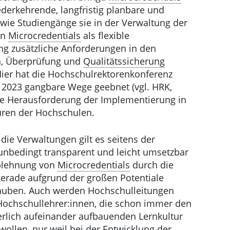
derkehrende, langfristig planbare und
wie Studiengänge sie in der Verwaltung der
en
Microcredentials
als flexible
ng zusätzliche Anforderungen in den
n, Überprüfung und
Qualitätssicherung
Hier hat die Hochschulrektorenkonferenz
 2023 gangbare Wege geebnet (vgl. HRK,
ie Herausforderung der Implementierung in
uren der Hochschulen.
ie Verwaltungen gilt es seitens der
nbedingt transparent und leicht umsetzbar
Ablehnung von
Microcredentials
durch die
erade aufgrund der großen Potentiale
rlauben. Auch werden Hochschulleitungen
 Hochschullehrer:innen, die schon immer den
ierlich aufeinander aufbauenden Lernkultur
wollen, nur weil bei der Entwicklung der