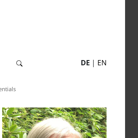
Suche
DE
EN
ntials