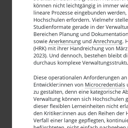
können nicht leichtgängig in immer wie
lineare Prozesse eingebunden werden, 
Hochschulen erfordern. Vielmehr stell
Studienformate gerade in der Verwaltu
Bereichen Planung und Dokumentatio
sowie
Anerkennung
und
Anrechnung
. 
(HRK) mit ihrer Handreichung von März
2023). Und dennoch, bestehen bleibt d
durchaus komplexe Verwaltungsstrukt
Diese operationalen Anforderungen an d
Entwickler:innen von
Microcredentials
u
zu gestalten, denn eine kategorische 
Verwaltung können sich Hochschulen g
dieser flexiblen Lerneinheiten nicht e
den Kritiker:innen aus den Reihen der
Verfall einer lange gepflegten, kontinu
befürchteten, nicht einfach nachgeben 