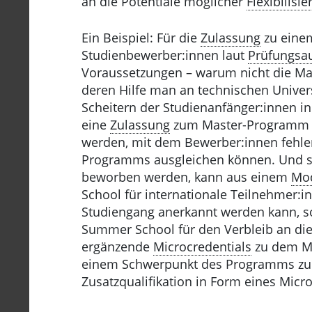
an die Potentiale möglicher
Flexibilisi
Ein Beispiel: Für die
Zulassung
zu einem
Studienbewerber:innen laut
Prüfungsa
Voraussetzungen – warum nicht die M
deren Hilfe man an technischen Univer
Scheitern der Studienanfänger:innen in
eine
Zulassung
zum Master-Programm k
werden, mit dem Bewerber:innen fehl
Programms ausgleichen können. Und so
beworben werden, kann aus einem
Mo
School für internationale Teilnehmer:i
Studiengang anerkannt werden kann, sol
Summer School für den Verbleib an di
ergänzende
Microcredentials
zu dem Ma
einem Schwerpunkt des Programms zu 
Zusatzqualifikation in Form eines Mic