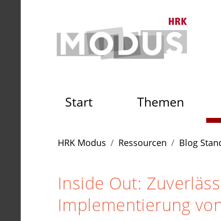
Zum Seiteninhalt
Zum Navigationspfad
Zum Hauptmenü
Zur S
Zur Startseite der HRK Mo
Start
Themen
Sie sind hier:
HRK Modus
Ressourcen
Blog Stan
Inside Out: Zuverläs
Implementierung von