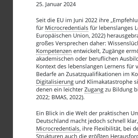
25. Januar 2024
Seit die EU im Juni 2022 ihre „Empfeh
für
Microcredentials
für lebenslanges L
Europäischen Union, 2022) herausgeb
großes Versprechen daher: Wissenslüc
Kompetenzen
entwickelt, Zugänge ermö
akademischen oder beruflichen Ausbil
Kontext des lebenslangen Lernens für 
Bedarfe an Zusatzqualifikationen im Kon
Digitalisierung
und Klimakatastrophe s
denen ein leichter
Zugang
zu Bildung bi
2022; BMAS, 2022).
Ein Blick in die Welt der praktischen 
Deutschland macht jedoch schnell klar,
Microcredentials
, ihre Flexibilität, be
Strukturen auch die größten Herausfor