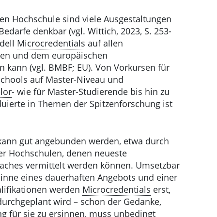
igen Hochschule sind viele Ausgestaltungen
edarfe denkbar (vgl. Wittich, 2023, S. 253-
odell
Microcredentials
auf allen
chen und dem europäischen
n kann (vgl. BMBF; EU). Von Vorkursen für
chools auf Master-Niveau und
lor
- wie für Master-Studierende bis hin zu
uierte in Themen der Spitzenforschung ist
 kann gut angebunden werden, etwa durch
er Hochschulen, denen neueste
Faches vermittelt werden können. Umsetzbar
Sinne eines dauerhaften Angebots und einer
lifikationen werden
Microcredentials
erst,
durchgeplant wird – schon der Gedanke,
g für sie zu ersinnen, muss unbedingt