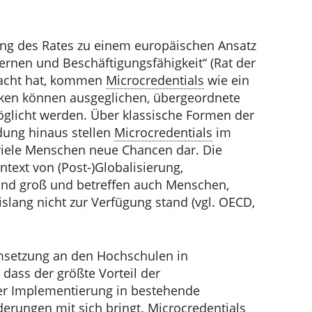
lung des Rates zu einem europäischen Ansatz
ernen und Beschäftigungsfähigkeit“ (Rat der
racht hat, kommen
Microcredentials
wie ein
ken können ausgeglichen, übergeordnete
glicht werden. Über klassische Formen der
dung hinaus stellen
Microcredentials
im
viele Menschen neue Chancen dar. Die
text von (Post-)Globalisierung,
ind groß und betreffen auch Menschen,
slang nicht zur Verfügung stand (vgl. OECD,
Umsetzung an den Hochschulen in
 dass der größte Vorteil der
i der Implementierung in bestehende
derungen mit sich bringt.
Microcredentials