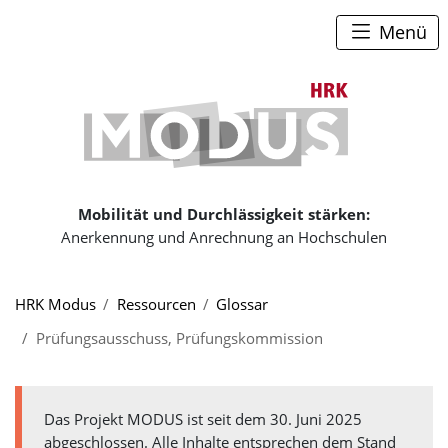
Zum Seiteninhalt
Zum Navigationspfad
Zum Hauptmenü
Menü
Zur Startse
Mobilität und Durchlässigkeit stärken:
Anerkennung und Anrechnung an Hochschulen
Sie sind hier:
HRK Modus
Ressourcen
Glossar
Prüfungsausschuss, Prüfungskommission
Das Projekt MODUS ist seit dem 30. Juni 2025
abgeschlossen. Alle Inhalte entsprechen dem Stand