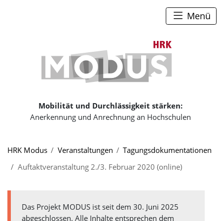
Zum Seiteninhalt
Zum Navigationspfad
Zum Hauptmenü
Menü
Zur Startse
Mobilität und Durchlässigkeit stärken:
Anerkennung und Anrechnung an Hochschulen
Sie sind hier:
HRK Modus
Veranstaltungen
Tagungs­doku­menta­tionen
Auftaktveranstaltung 2./3. Februar 2020 (online)
Das Projekt MODUS ist seit dem 30. Juni 2025
abgeschlossen. Alle Inhalte entsprechen dem